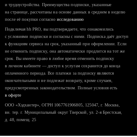
тратите много времени на поиск и вручную поднимаете
и трудоустройства. Преимущества подписки, указанные
резюме
на странице, рассчитаны на основе данных в среднем в неделю
после её покупки согласно
хотите сравнить себя с конкурентами и оценить шансы
исследованию
Подключая hh PRO, вы подтверждаете, что ознакомились
с условиями подписки и согласны с ними. Подписка даёт доступ
к функциям сервиса на срок, указанный при оформлении. Если
не отменить подписку, она автоматически продлится на тот же
срок. Вы имеете право в любое время отменить подписку
в личном кабинете — доступ к услугам сохранится до конца
оплаченного периода. Все платежи за подписку являются
окончательными и не подлежат возврату, кроме случаев,
предусмотренных законодательством. Полные условия есть
в оферте
ООО «Хэдхантер», ОГРН 1067761906805, 125047, г. Москва,
вн. тер. г. Муниципальный округ Тверской, ул. 2-я Брестская,
д. 48, помещ. 25