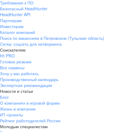
Требования к ПО
pr@ural.hh.ru
Безопасный HeadHunter
HeadHunter API
Краснодар
Партнерам
Инвесторам
ул. Янковского, д. 169, 7 этаж,
Каталог компаний
706 каб.
Поиск по вакансиям в Петровском (Тульская область)
+7 861 205-55-57
Сетка: соцсеть для нетворкинга
pr@krd.hh.ru
Соискателям
hh PRO
Готовое резюме
Владивосток
Все сервисы
пер. Ланинский д. 4, офис 3.4
Хочу у вас работать
Производственный календарь
+7 423 202-33-28
Экспертная рекомендация
pr@dv.hh.ru
Новости и статьи
Блог
Новосибирск
О компаниях в игровой форме
Жизнь в компании
ул. Большевистская, д. 35,
ИТ-проекты
помещение 21
Рейтинг работодателей России
+7 383 207-94-64
Молодым специалистам