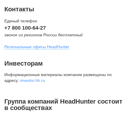
Контакты
Единый телефон
+7 800 100-64-27
звонок из регионов России бесплатный
Региональные офисы HeadHunter
Москва
Инвесторам
внутригородская территория
Информационные материалы компании размещены по
Муниципальный округ Тверской,
адресу:
investor.hh.ru
2-я Брестская ул., д. 48,
помещение 25
+7 495 974-64-27
Группа компаний HeadHunter состоит
+7 495 980-64-27
в сообществах
+7 495 134-92-24
press@hh.ru