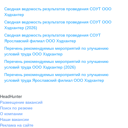
Сводная ведомость результатов проведения СОУТ ООО
Воронеж
Хэдхантер
Сводная ведомость результатов проведения СОУТ ООО
ул. Комиссаржевской, д. 10,
Хэдхантер (2026)
офис 1212
Сводная ведомость результатов проведения СОУТ
+7 473 280-05-05
Ярославский филиал ООО Хэдхантер
pr@vrn.hh.ru
Перечень рекомендуемых мероприятий по улучшению
условий труда ООО Хэдхантер
Казань
Перечень рекомендуемых мероприятий по улучшению
ул. Спартаковская, д. 2А, этаж 3,
условий труда ООО Хэдхантер (2026)
помещение 15
Перечень рекомендуемых мероприятий по улучшению
условий труда Ярославский филиал ООО Хэдхантер
+7 843 212-12-50
pr@kzn.hh.ru
HeadHunter
Размещение вакансий
Екатеринбург
Поиск по резюме
ул. Боевых Дружин, стр. 20,
О компании
5 этаж, офис 505, 521
Наши вакансии
Реклама на сайте
+7 343 226-79-99