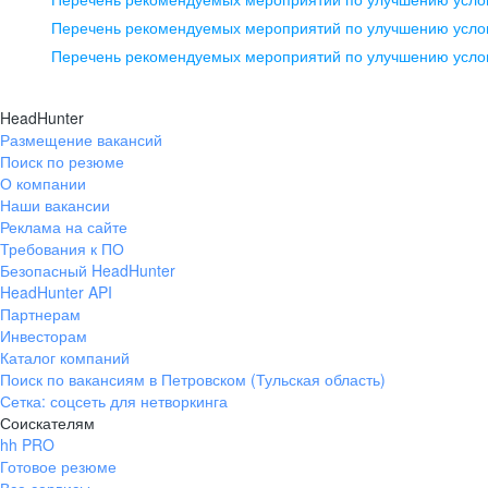
pr@ural.hh.ru
Перечень рекомендуемых мероприятий по улучшению услов
Перечень рекомендуемых мероприятий по улучшению усло
Новосибирск
ул. Большевистская, д. 35,
HeadHunter
помещение 21
Размещение вакансий
Поиск по резюме
+7 383 207-94-64
О компании
pr@nsk.hh.ru
Наши вакансии
Реклама на сайте
Требования к ПО
Безопасный HeadHunter
HeadHunter API
Партнерам
Инвесторам
Каталог компаний
Поиск по вакансиям в Петровском (Тульская область)
Сетка: соцсеть для нетворкинга
Соискателям
hh PRO
Готовое резюме