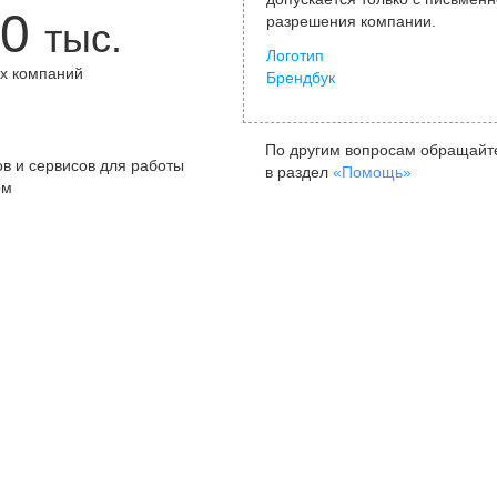
0
разрешения компании.
тыс.
Логотип
х компаний
Брендбук
+
По другим вопросам обращайт
в и сервисов для работы
в раздел
«Помощь»
ом
Санкт-Петербург
Я
ул. Жуковского, д. 19, особняк
ул