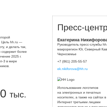
Пресс-цент
оторой
Екатерина Никифоров
 Цель hh.ru —
Руководитель пресс-службы hh.
у, и делать так,
макрорегион Юг, Северный Кав
и содержит более
Черноземье
чение 2025 г.
оп-3 в мире
+7 (861) 205-55-57
ников.
ek.nikiforova@hh.ru
Использование логотипов
0
тыс.
на электронных и печатных
носителях, а также на сайтах в
Интернет третьими лицами
допускается только с письменн