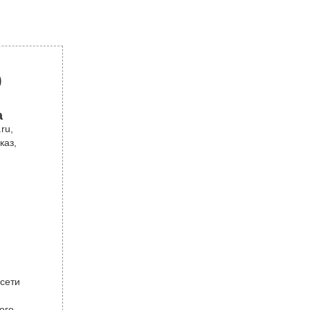
р
а
ru,
каз,
 сети
ого