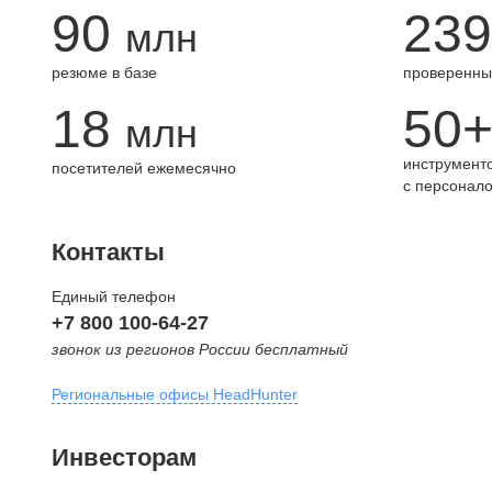
90
239
млн
резюме в базе
проверенны
18
50
млн
инструменто
посетителей ежемесячно
с персонал
Контакты
Единый телефон
+7 800 100-64-27
звонок из регионов России бесплатный
Региональные офисы HeadHunter
Москва
Инвесторам
внутригородская территория