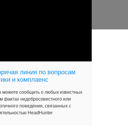
орячая линия по вопросам
тики и комплаенс
 можете сообщить о любых известных
м фактах недобросовестного или
этичного поведения, связанных с
ятельностью HeadHunter