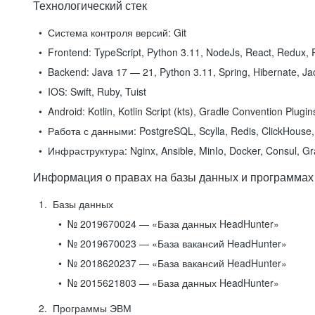
Технологический стек
Система контроля версий:
Git
Frontend:
TypeScript, Python 3.11, NodeJs, React, Redux, R
Backend:
Java 17 — 21, Python 3.11, Spring, Hibernate, Jac
IOS:
Swift, Ruby, Tuist
Android:
Kotlin, Kotlin Script (kts), Gradle Convention Plugi
Работа с данными:
PostgreSQL, Scylla, Redis, ClickHouse, 
Инфраструктура:
Nginx, Ansible, MinIo, Docker, Consul, G
Информация о правах на базы данных и программах
Базы данных
№ 2019670024 — «База данных HeadHunter»
№ 2019670023 — «База вакансий HeadHunter»
№ 2018620237 — «База вакансий HeadHunter»
№ 2015621803 — «База данных HeadHunter»
Программы ЭВМ