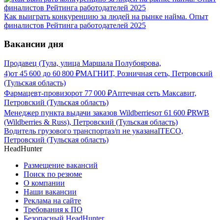
Как выиграть конкуренцию за людей на рынке найма. Опыт
финалистов Рейтинга работодателей 2025
Вакансии дня
Продавец (Тула, улица Маршала Полубоярова,
4)
от
45 600
до
60 800
₽
МАГНИТ, Розничная сеть, Петровский
(Тульская область)
Фармацевт-провизор
от
77 000
₽
Аптечная сеть Максавит,
Петровский (Тульская область)
Менеджер пункта выдачи заказов Wildberries
от
61 600
₽
RWB
(Wildberries & Russ), Петровский (Тульская область)
Водитель грузового транспорта
з/п не указана
ITECO,
Петровский (Тульская область)
HeadHunter
Размещение вакансий
Поиск по резюме
О компании
Наши вакансии
Реклама на сайте
Требования к ПО
Безопасный HeadHunter