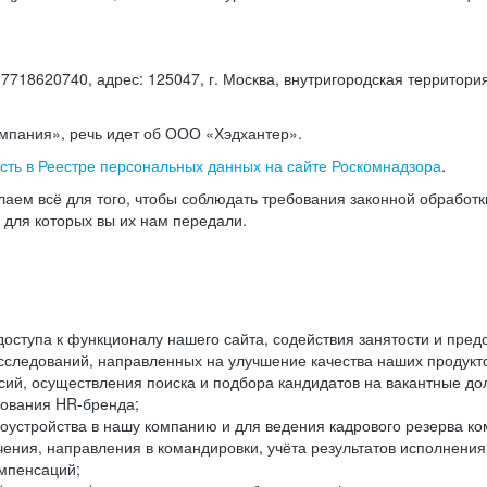
18620740, адрес: 125047, г. Москва, внутригородская территория
омпания», речь идет об ООО «Хэдхантер».
есть в Реестре персональных данных на сайте Роскомнадзора
.
аем всё для того, чтобы соблюдать требования законной обработ
, для которых вы их нам передали.
ступа к функционалу нашего сайта, содействия занятости и пред
следований, направленных на улучшение качества наших продуктов
ий, осуществления поиска и подбора кандидатов на вакантные дол
ования HR-бренда;
оустройства в нашу компанию и для ведения кадрового резерва ко
чения, направления в командировки, учёта результатов исполнени
омпенсаций;