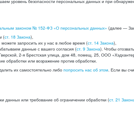
аем уровень безопасности персональных данных и при обнаружени
альным законом №
152-ФЗ
«О персональных данных»
(далее — Зак
м (
ст. 18 Закона
),
можете запросить их у нас в любое время (
ст. 14 Закона
),
абатываем данные с вашего согласия (
ст. 9 Закона
). Чтобы отозват
верской, 2-я Брестская улица, дом 48, помещ. 25, ООО «Хэдханте
ние обработки или возражение против обработки.
далить их самостоятельно либо
попросить нас об этом
. Если вы сч
ки данных или требование об ограничении обработки (
ст. 21 Закон