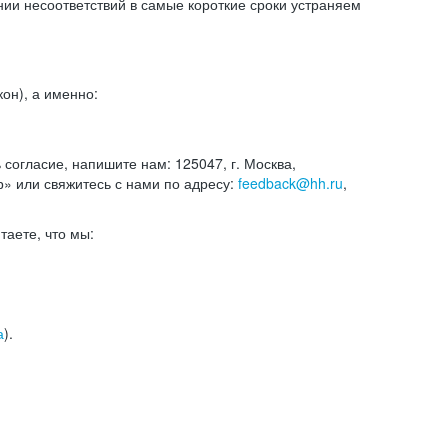
и несоответствий в самые короткие сроки устраняем
он), а именно:
ь согласие, напишите нам: 125047, г. Москва,
р» или свяжитесь с нами по адресу:
feedback@hh.ru
,
итаете, что мы:
а
).